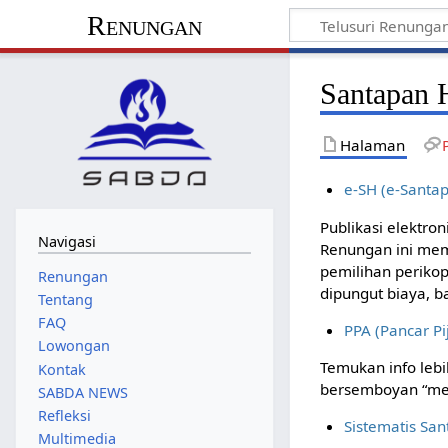
Renungan
Santapan 
Halaman
e-SH (e-Santa
Publikasi elektron
Navigasi
Renungan ini memu
pemilihan periko
Renungan
dipungut biaya, 
Tentang
FAQ
PPA (Pancar Pi
Lowongan
Temukan info lebi
Kontak
bersemboyan “men
SABDA NEWS
Refleksi
Sistematis Sa
Multimedia