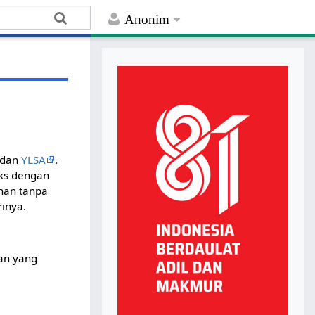
Anonim
dan
YLSA
.
eks dengan
nan tanpa
rinya.
ian yang