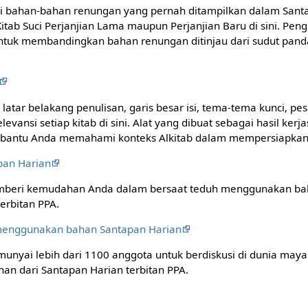
i bahan-bahan renungan yang pernah ditampilkan dalam Sant
tab Suci Perjanjian Lama maupun Perjanjian Baru di sini. Peng
uk membandingkan bahan renungan ditinjau dari sudut pand
 latar belakang penulisan, garis besar isi, tema-tema kunci, pes
evansi setiap kitab di sini. Alat yang dibuat sebagai hasil ker
mbantu Anda memahami konteks Alkitab dalam mempersiapkan
apan Harian
emberi kemudahan Anda dalam bersaat teduh menggunakan ba
erbitan PPA.
 menggunakan bahan Santapan Harian
munyai lebih dari 1100 anggota untuk berdiskusi di dunia may
n dari Santapan Harian terbitan PPA.