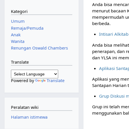
Anda bisa mencar
menurut bacaan Ki
Kategori
mempermudah unt
Umum
berbeda.
Remaja/Pemuda
Intisari Alkitab
Anak
Wanita
Anda bisa melihat
Renungan Oswald Chambers
penerapan, dan rel
dan YLSA ini me
Translate
Aplikasi Sant
Aplikasi yang m
Powered by
Translate
Santapan Harian t
Grup Diskusi
Grup ini telah me
Peralatan wiki
menggunakan baha
Halaman istimewa