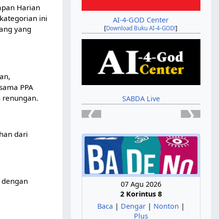
apan Harian
kategorian ini
AI-4-GOD Center
ang yang
[
Download Buku AI-4-GOD!
]
an,
jasama PPA
 renungan.
SABDA Live
❮
❯
han dari
a dengan
07 Agu 2026
2 Korintus 8
Baca
|
Dengar
|
Nonton
|
Plus