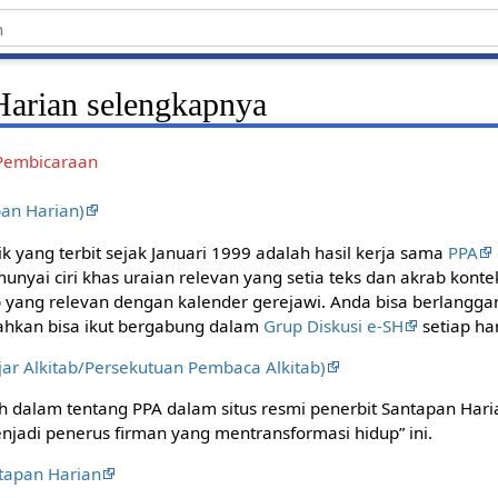
Harian selengkapnya
Pembicaraan
pan Harian)
ik yang terbit sejak Januari 1999 adalah hasil kerja sama
PPA
nyai ciri khas uraian relevan yang setia teks dan akrab kont
p yang relevan dengan kalender gerejawi. Anda bisa berlangga
bahkan bisa ikut bergabung dalam
Grup Diskusi e-SH
setiap ha
jar Alkitab/Persekutuan Pembaca Alkitab)
h dalam tentang PPA dalam situs resmi penerbit Santapan Har
jadi penerus firman yang mentransformasi hidup” ini.
ntapan Harian