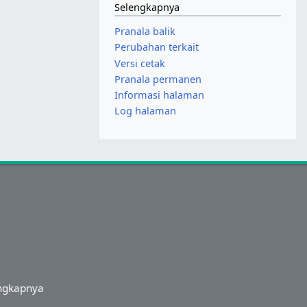
Selengkapnya
Pranala balik
Perubahan terkait
Versi cetak
Pranala permanen
Informasi halaman
Log halaman
ngkapnya